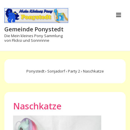
↓
Zum
M
Inhalt
Gemeinde Ponystedt
Die Mein kleines Pony Sammlung
von Flicksi und Sonnnnne
Main
Navigation
Ponystedt
›
Sonjadorf
›
Party 2
›
Naschkatze
Naschkatze