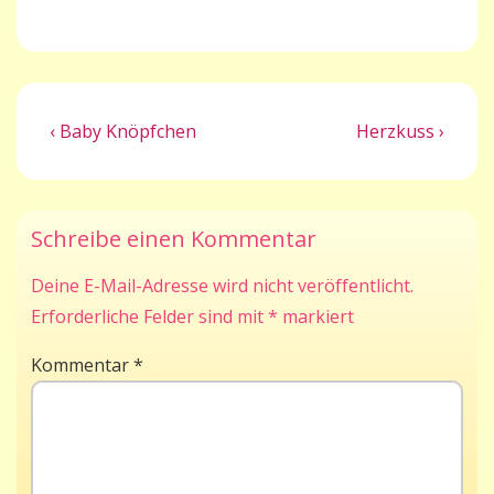
Beitragsnavigation
Previous
Next
‹ Baby Knöpfchen
Herzkuss ›
Post
Post
is
is
Schreibe einen Kommentar
Deine E-Mail-Adresse wird nicht veröffentlicht.
Erforderliche Felder sind mit
*
markiert
Kommentar
*