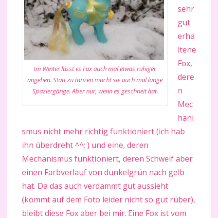
sehr
gut
erha
ltene
Fox,
Im Winter lässt es Fox auch mal etwas ruhiger
dere
angehen. Statt zu tanzen macht sie auch mal lange
n
Spaziergänge. Aber nur, wenn es geschneit hat.
Mec
hani
smus nicht mehr richtig funktioniert (ich hab
ihn überdreht ^^; ) und eine, deren
Mechanismus funktioniert, deren Schweif aber
einen Farbverlauf von dunkelgrün nach gelb
hat. Da das auch verdammt gut aussieht
(kommt auf dem Foto leider nicht so gut rüber),
bleibt diese Fox aber bei mir. Eine Fox ist vom