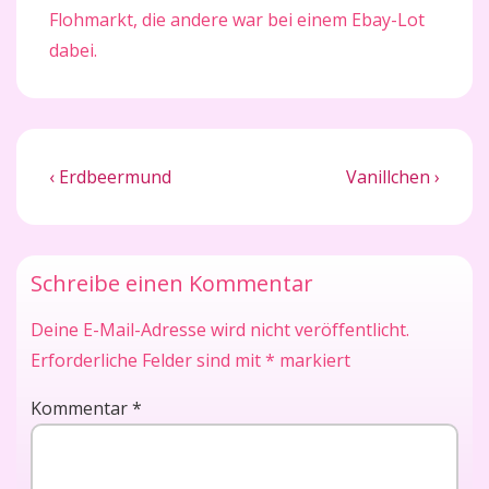
Flohmarkt, die andere war bei einem Ebay-Lot
dabei.
Beitragsnavigation
Previous
Next
‹ Erdbeermund
Vanillchen ›
Post
Post
is
is
Schreibe einen Kommentar
Deine E-Mail-Adresse wird nicht veröffentlicht.
Erforderliche Felder sind mit
*
markiert
Kommentar
*