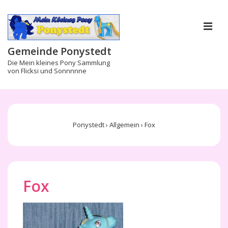
↓
Zum
M
Inhalt
Gemeinde Ponystedt
Die Mein kleines Pony Sammlung
von Flicksi und Sonnnnne
Main
Navigation
Ponystedt
›
Allgemein
›
Fox
Fox