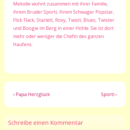
Melodie wohnt zusammen mit ihrer Familie,
ihrem Bruder Sporti, ihrem Schwager Popstar,
Flick Flack, Starlett, Roxy, Twisti, Blues, Twister
und Boogie im Berg in einer Höhle. Sie ist dort
mehr oder weniger die Chefin des ganzen
Haufens.
Beitragsnavigation
Previous
Next
‹ Papa Herzglück
Sporti ›
Post
Post
is
is
Schreibe einen Kommentar