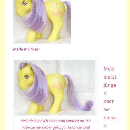
made in China?
Melo
die ist
jünge
r,
aber
sie
musst
Melodie habe ich schon von Kindheit an. Ich
e
habe sie mir selber gekauft, da ich sie total