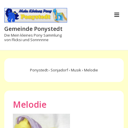
↓
Zum
M
Inhalt
Gemeinde Ponystedt
Die Mein kleines Pony Sammlung
von Flicksi und Sonnnnne
Main
Navigation
Ponystedt
›
Sonjadorf
›
Musik
›
Melodie
Melodie